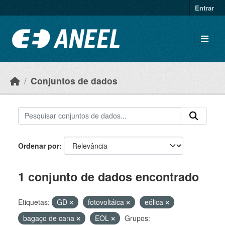
Ir para o conteúdo principal
Entrar
Conjuntos de dados
Ordenar por
1 conjunto de dados encontrado
Etiquetas:
GD
fotovoltáica
eólica
bagaço de cana
EOL
Grupos: