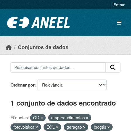
Ir para o conteúdo principal
Entrar
Conjuntos de dados
Ordenar por
1 conjunto de dados encontrado
Etiquetas:
GD
empreendimentos
fotovoltáica
EOL
geração
biogás