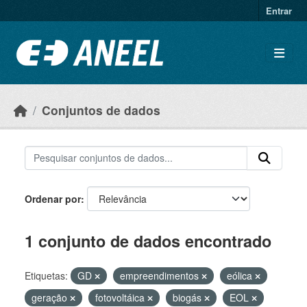
Ir para o conteúdo principal
Entrar
Conjuntos de dados
Ordenar por
1 conjunto de dados encontrado
Etiquetas:
GD
empreendimentos
eólica
geração
fotovoltáica
biogás
EOL