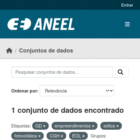
Ir para o conteúdo principal
Entrar
Conjuntos de dados
Ordenar por
1 conjunto de dados encontrado
Etiquetas:
GD
empreendimentos
eólica
fotovoltáica
CGH
EOL
Grupos: