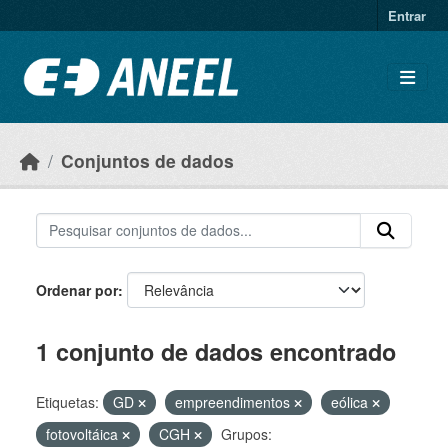
Ir para o conteúdo principal
Entrar
Conjuntos de dados
Ordenar por
1 conjunto de dados encontrado
Etiquetas:
GD
empreendimentos
eólica
fotovoltáica
CGH
Grupos: