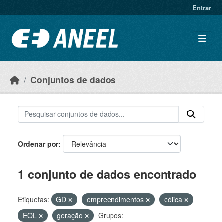
Ir para o conteúdo principal
Entrar
Conjuntos de dados
Ordenar por
1 conjunto de dados encontrado
Etiquetas:
GD
empreendimentos
eólica
EOL
geração
Grupos: