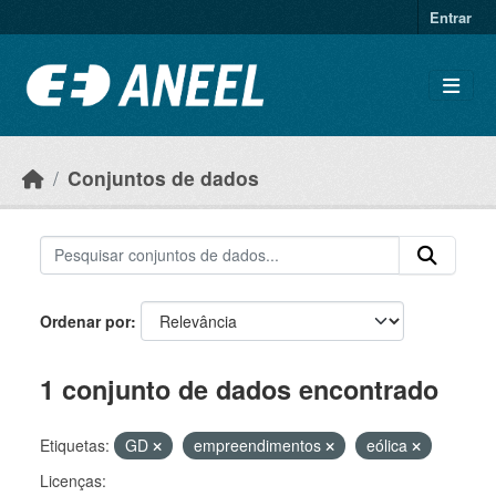
Ir para o conteúdo principal
Entrar
Conjuntos de dados
Ordenar por
1 conjunto de dados encontrado
Etiquetas:
GD
empreendimentos
eólica
Licenças: