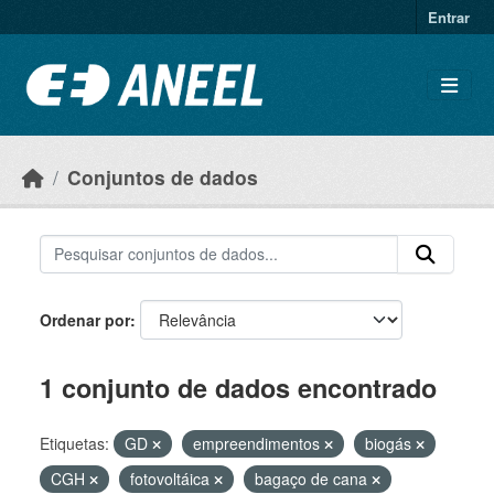
Ir para o conteúdo principal
Entrar
Conjuntos de dados
Ordenar por
1 conjunto de dados encontrado
Etiquetas:
GD
empreendimentos
biogás
CGH
fotovoltáica
bagaço de cana