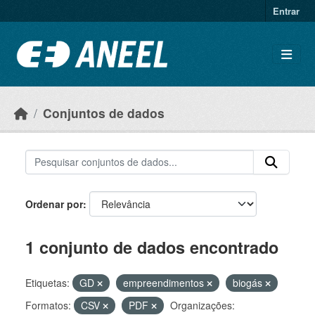
Ir para o conteúdo principal
Entrar
Conjuntos de dados
Ordenar por
1 conjunto de dados encontrado
Etiquetas:
GD
empreendimentos
biogás
Formatos:
CSV
PDF
Organizações: