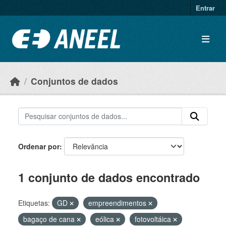
Ir para o conteúdo principal
Entrar
Conjuntos de dados
Ordenar por
1 conjunto de dados encontrado
Etiquetas:
GD
empreendimentos
bagaço de cana
eólica
fotovoltáica