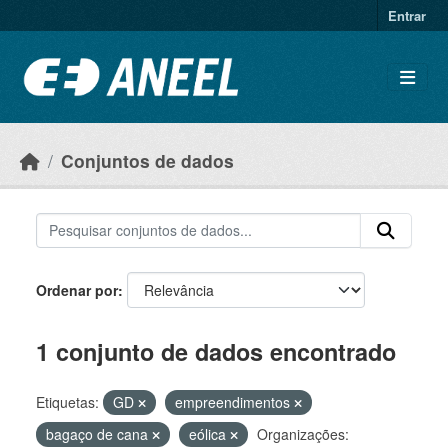
Ir para o conteúdo principal
Entrar
Conjuntos de dados
Ordenar por
1 conjunto de dados encontrado
Etiquetas:
GD
empreendimentos
bagaço de cana
eólica
Organizações: