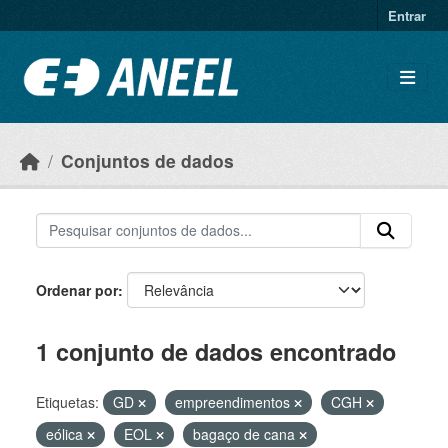
Ir para o conteúdo principal
Entrar
Conjuntos de dados
Ordenar por
1 conjunto de dados encontrado
Etiquetas:
GD
empreendimentos
CGH
eólica
EOL
bagaço de cana