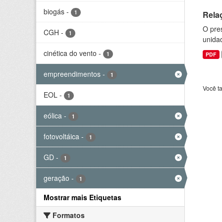
biogás
-
1
Rela
O pre
CGH
-
1
unida
cinética do vento
-
1
PDF
empreendimentos
-
1
Você t
EOL
-
1
eólica
-
1
fotovoltáica
-
1
GD
-
1
geração
-
1
Mostrar mais Etiquetas
Formatos