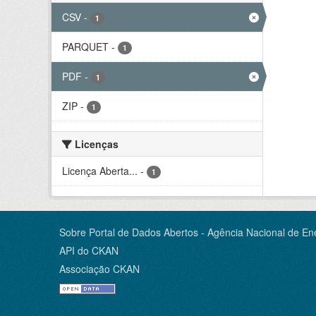
CSV
-
1
PARQUET
-
1
PDF
-
1
ZIP
-
1
Licenças
Licença Aberta...
-
1
Sobre Portal de Dados Abertos - Agência Nacional de Ene
API do CKAN
Associação CKAN