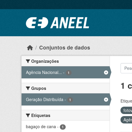
Ir para o conteúdo principal
Conjuntos de dados
Organizações
Agência Nacional...
-
1
1 
Grupos
Geração Distribuída
-
1
Etique
foto
Etiquetas
Agên
bagaço de cana
-
1