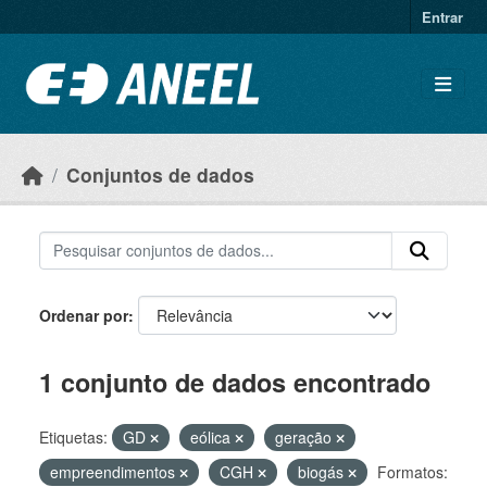
Ir para o conteúdo principal
Entrar
Conjuntos de dados
Ordenar por
1 conjunto de dados encontrado
Etiquetas:
GD
eólica
geração
empreendimentos
CGH
biogás
Formatos: