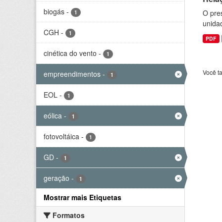
biogás
-
O pre
1
unida
CGH
-
1
PDF
cinética do vento
-
1
Você t
empreendimentos
-
1
EOL
-
1
eólica
-
1
fotovoltáica
-
1
GD
-
1
geração
-
1
Mostrar mais Etiquetas
Formatos