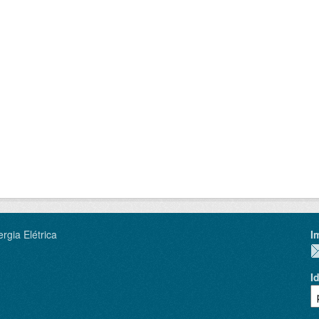
rgia Elétrica
I
I