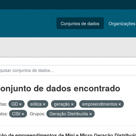
Conjuntos de dados
Organizações
conjunto de dados encontrado
tas:
GD
eólica
geração
empreendimentos
tos:
CSV
Grupos:
Geração Distribuída
ção de empreendimentos de Mini e Micro Geração Distribuí