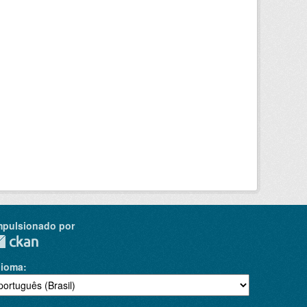
mpulsionado por
dioma