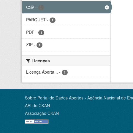
CSV
-
1
PARQUET
-
1
PDF
-
1
ZIP
-
1
Licenças
Licença Aberta...
-
1
Sobre Portal de Dados Abertos - Agência Nacional de Ene
API do CKAN
Associação CKAN