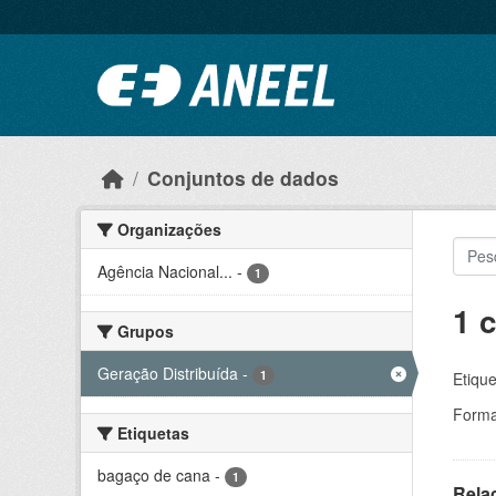
Ir para o conteúdo principal
Conjuntos de dados
Organizações
Agência Nacional...
-
1
1 
Grupos
Geração Distribuída
-
1
Etique
Forma
Etiquetas
bagaço de cana
-
1
Rela