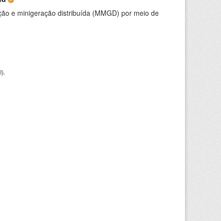
ção e minigeração distribuída (MMGD) por meio de
I
).