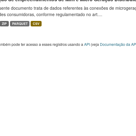
sente documento trata de dados referentes às conexões de microgera
des consumidoras, conforme regulamentado no art....
ZIP
PARQUET
CSV
ambém pode ter acesso a esses registros usando a
API
(veja
Documentação da AP