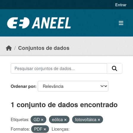
Ir para o conteúdo principal
Entrar
Conjuntos de dados
Ordenar por
1 conjunto de dados encontrado
Etiquetas:
GD
eólica
fotovoltáica
Formatos:
PDF
Licenças: