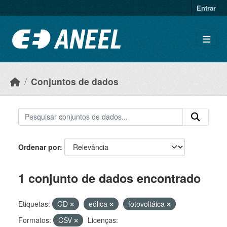
Ir para o conteúdo principal
Entrar
Conjuntos de dados
Ordenar por
1 conjunto de dados encontrado
Etiquetas:
GD
eólica
fotovoltáica
Formatos:
CSV
Licenças: