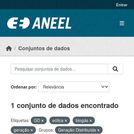
Ir para o conteúdo principal
Entrar
Conjuntos de dados
Ordenar por
1 conjunto de dados encontrado
Etiquetas:
GD
eólica
biogás
geração
Grupos:
Geração Distribuída