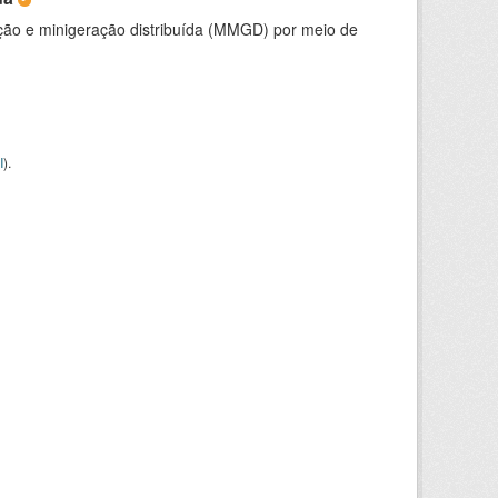
ção e minigeração distribuída (MMGD) por meio de
I
).