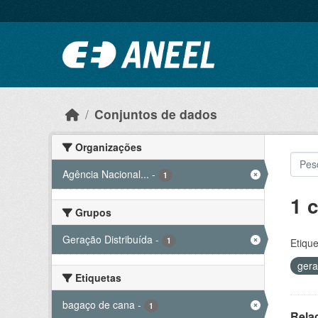
Ir para o conteúdo principal
Conjuntos de dados
Organizações
Agência Nacional...
-
1
1 
Grupos
Geração Distribuída
-
1
Etique
ger
Etiquetas
bagaço de cana
-
1
Rela