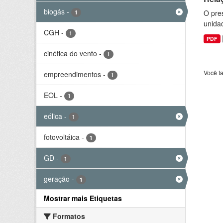
biogás
-
O pre
1
unida
CGH
-
1
PDF
cinética do vento
-
1
Você t
empreendimentos
-
1
EOL
-
1
eólica
-
1
fotovoltáica
-
1
GD
-
1
geração
-
1
Mostrar mais Etiquetas
Formatos