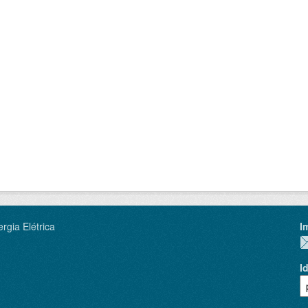
rgia Elétrica
I
I