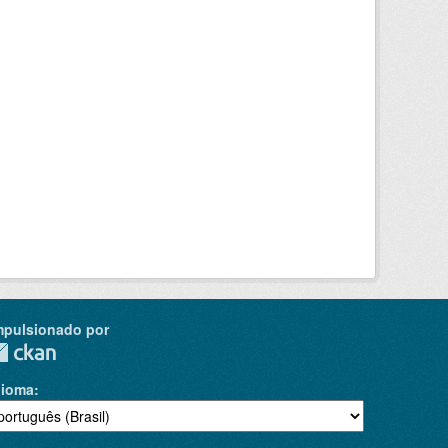
mpulsionado por
dioma