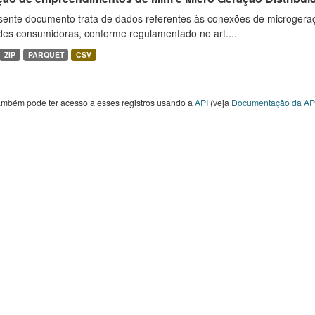
sente documento trata de dados referentes às conexões de microgera
des consumidoras, conforme regulamentado no art....
ZIP
PARQUET
CSV
ambém pode ter acesso a esses registros usando a
API
(veja
Documentação da AP