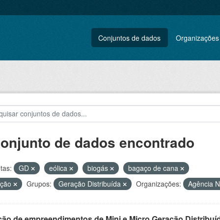
Conjuntos de dados
Organizações
conjunto de dados encontrado
tas:
GD
eólica
biogás
bagaço de cana
ação
Grupos:
Geração Distribuída
Organizações:
Agência N
ção de empreendimentos de Mini e Micro Geração Distribuí