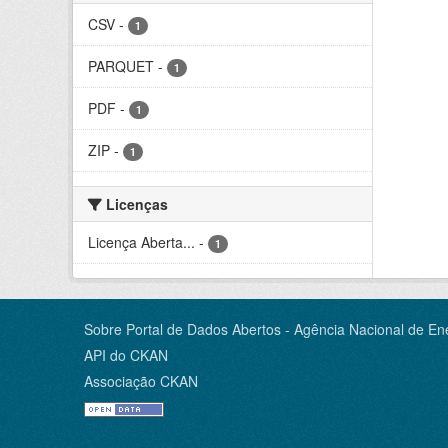
CSV
-
1
PARQUET
-
1
PDF
-
1
ZIP
-
1
Licenças
Licença Aberta...
-
1
Sobre Portal de Dados Abertos - Agência Nacional de Ene
API do CKAN
Associação CKAN