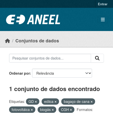
Ir para o conteúdo principal
Entrar
Conjuntos de dados
Ordenar por
1 conjunto de dados encontrado
Etiquetas:
GD
eólica
bagaço de cana
fotovoltáica
biogás
CGH
Formatos: