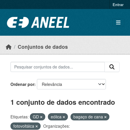
Ir para o conteúdo principal
Entrar
Conjuntos de dados
Ordenar por
1 conjunto de dados encontrado
Etiquetas:
GD
eólica
bagaço de cana
fotovoltáica
Organizações: