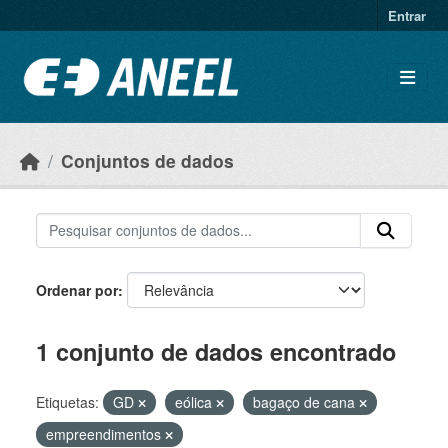
Ir para o conteúdo principal
Entrar
Conjuntos de dados
Ordenar por
1 conjunto de dados encontrado
Etiquetas:
GD
eólica
bagaço de cana
empreendimentos