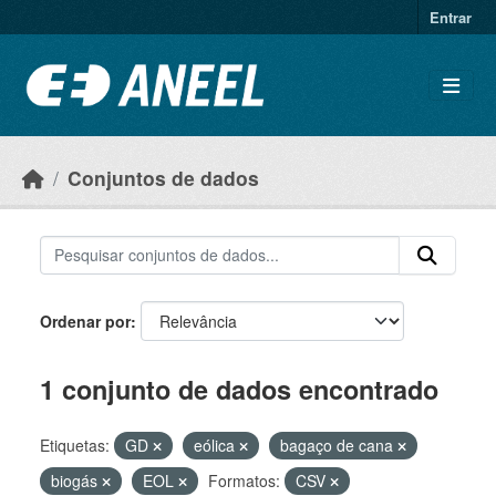
Ir para o conteúdo principal
Entrar
Conjuntos de dados
Ordenar por
1 conjunto de dados encontrado
Etiquetas:
GD
eólica
bagaço de cana
biogás
EOL
Formatos:
CSV