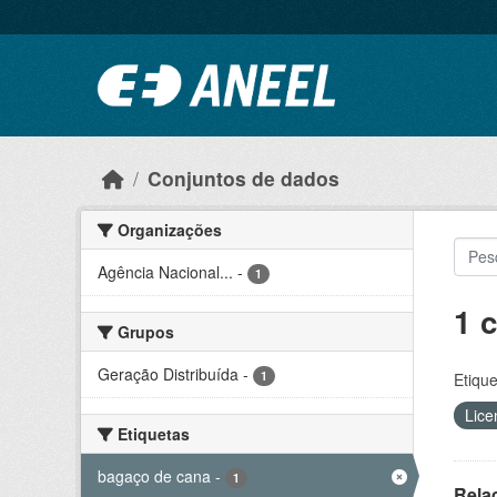
Ir para o conteúdo principal
Conjuntos de dados
Organizações
Agência Nacional...
-
1
1 
Grupos
Geração Distribuída
-
1
Etique
Lice
Etiquetas
bagaço de cana
-
1
Rela