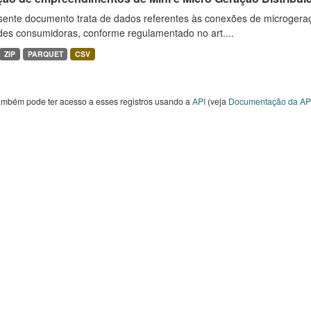
sente documento trata de dados referentes às conexões de microgera
des consumidoras, conforme regulamentado no art....
ZIP
PARQUET
CSV
ambém pode ter acesso a esses registros usando a
API
(veja
Documentação da AP