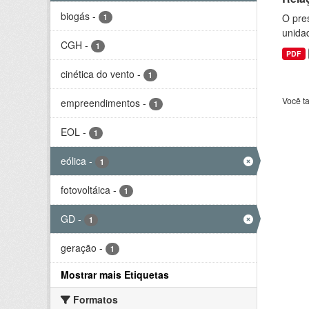
biogás
-
O pre
1
unida
CGH
-
1
PDF
cinética do vento
-
1
Você t
empreendimentos
-
1
EOL
-
1
eólica
-
1
fotovoltáica
-
1
GD
-
1
geração
-
1
Mostrar mais Etiquetas
Formatos