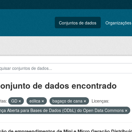
Conjuntos de dados
Organizações
conjunto de dados encontrado
tas:
GD
eólica
bagaço de cana
Licenças:
nça Aberta para Bases de Dados (ODbL) do Open Data Commons
ção de empreendimentos de Mini e Micro Geração Distribuí