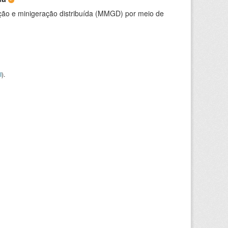
ção e minigeração distribuída (MMGD) por meio de
I
).