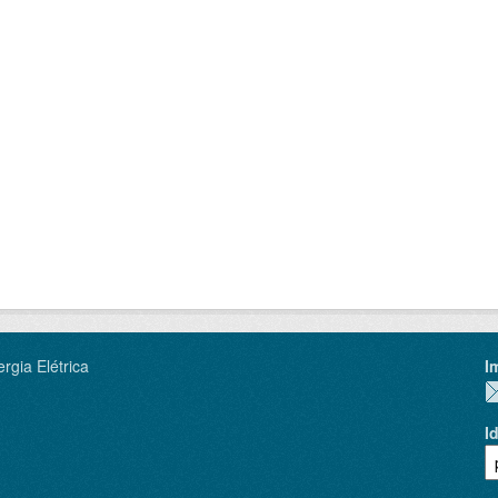
rgia Elétrica
I
I