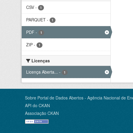
CSV
-
1
PARQUET
-
1
PDF
-
1
ZIP
-
1
Licenças
Licença Aberta...
-
1
Sobre Portal de Dados Abertos - Agência Nacional de Ene
API do CKAN
Associação CKAN