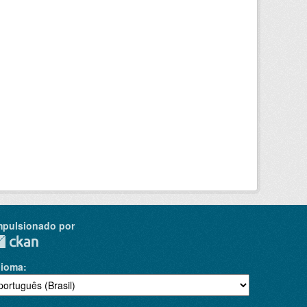
mpulsionado por
dioma