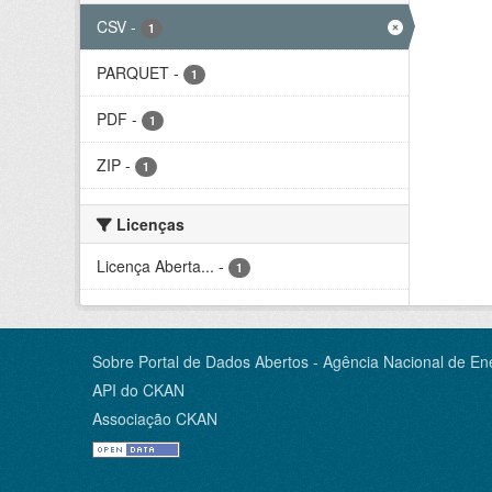
CSV
-
1
PARQUET
-
1
PDF
-
1
ZIP
-
1
Licenças
Licença Aberta...
-
1
Sobre Portal de Dados Abertos - Agência Nacional de Ene
API do CKAN
Associação CKAN