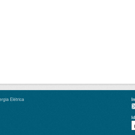
rgia Elétrica
I
I