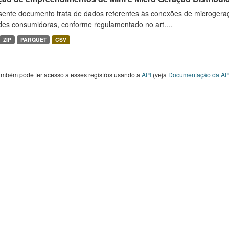
sente documento trata de dados referentes às conexões de microgera
des consumidoras, conforme regulamentado no art....
ZIP
PARQUET
CSV
ambém pode ter acesso a esses registros usando a
API
(veja
Documentação da AP