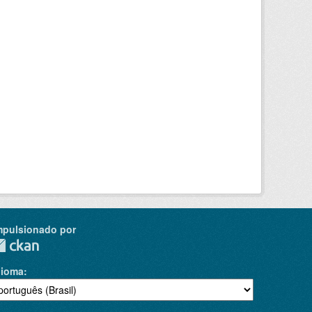
mpulsionado por
dioma