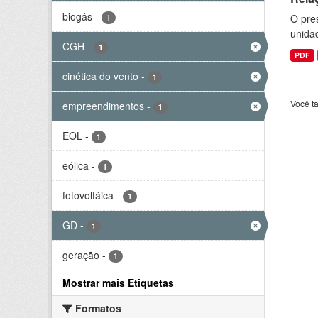
biogás
-
O pre
1
unida
CGH
-
1
PDF
cinética do vento
-
1
Você t
empreendimentos
-
1
EOL
-
1
eólica
-
1
fotovoltáica
-
1
GD
-
1
geração
-
1
Mostrar mais Etiquetas
Formatos