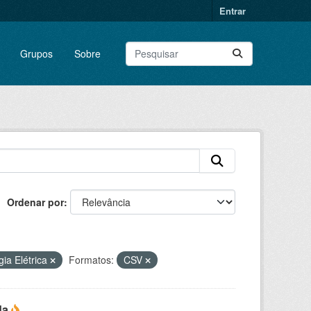
Entrar
Grupos
Sobre
Ordenar por
ia Elétrica
Formatos:
CSV
da