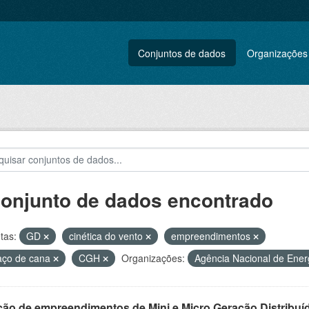
Conjuntos de dados
Organizações
conjunto de dados encontrado
tas:
GD
cinética do vento
empreendimentos
aço de cana
CGH
Organizações:
Agência Nacional de Energ
ção de empreendimentos de Mini e Micro Geração Distribuí