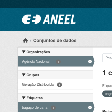
Ir para o conteúdo principal
Conjuntos de dados
Organizações
Agência Nacional...
-
1
1 
Grupos
Geração Distribuída
-
1
Etique
bag
Etiquetas
bagaço de cana
-
1
Rela