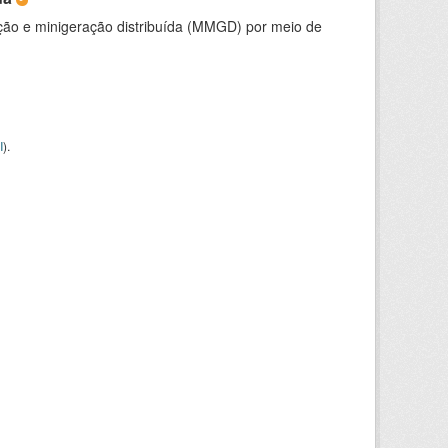
ção e minigeração distribuída (MMGD) por meio de
I
).