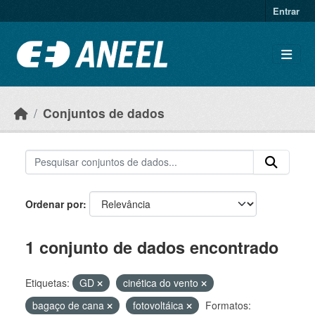
Ir para o conteúdo principal
Entrar
Conjuntos de dados
Ordenar por
1 conjunto de dados encontrado
Etiquetas:
GD
cinética do vento
bagaço de cana
fotovoltáica
Formatos: