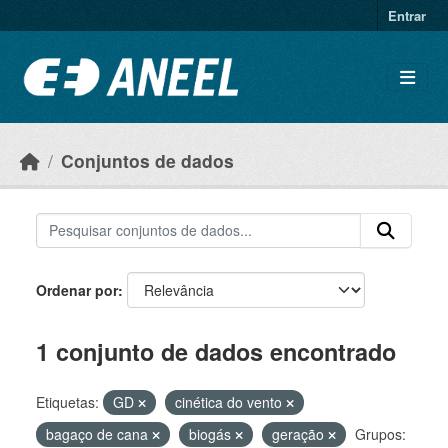
Ir para o conteúdo principal
Entrar
Conjuntos de dados
Ordenar por
1 conjunto de dados encontrado
Etiquetas:
GD
cinética do vento
bagaço de cana
biogás
geração
Grupos: