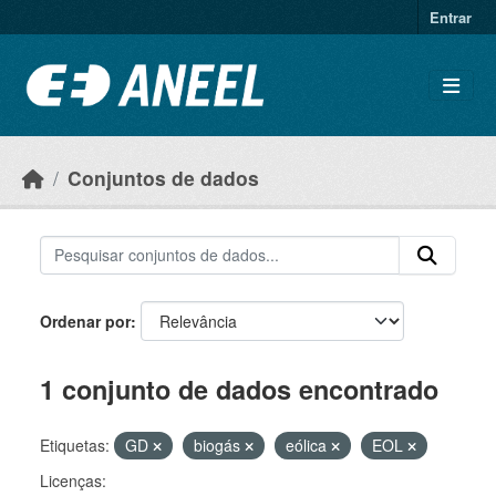
Ir para o conteúdo principal
Entrar
Conjuntos de dados
Ordenar por
1 conjunto de dados encontrado
Etiquetas:
GD
biogás
eólica
EOL
Licenças: