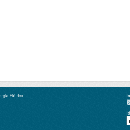
rgia Elétrica
I
I