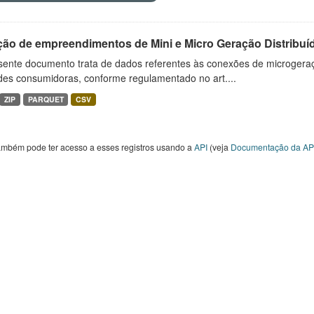
ção de empreendimentos de Mini e Micro Geração Distribuí
sente documento trata de dados referentes às conexões de microgera
des consumidoras, conforme regulamentado no art....
ZIP
PARQUET
CSV
ambém pode ter acesso a esses registros usando a
API
(veja
Documentação da AP