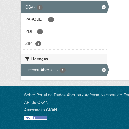
CSV
-
1
PARQUET
-
1
PDF
-
1
ZIP
-
1
Licenças
Licença Aberta...
-
1
Sobre Portal de Dados Abertos - Agência Nacional de Ene
API do CKAN
Associação CKAN