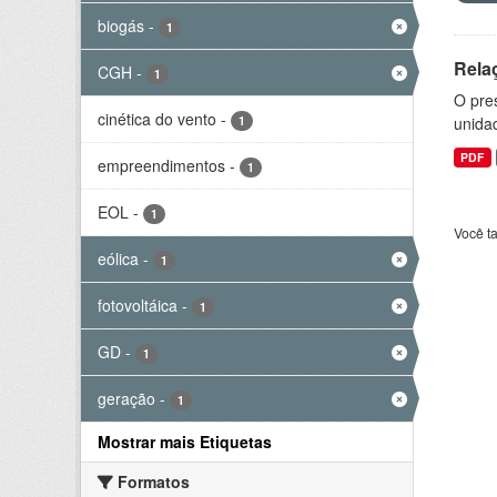
biogás
-
1
Rela
CGH
-
1
O pre
cinética do vento
-
1
unida
PDF
empreendimentos
-
1
EOL
-
1
Você t
eólica
-
1
fotovoltáica
-
1
GD
-
1
geração
-
1
Mostrar mais Etiquetas
Formatos