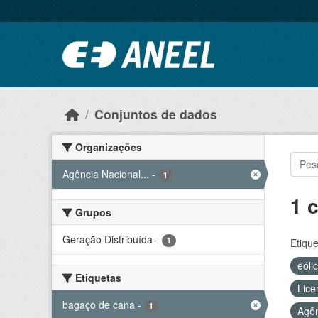
Ir para o conteúdo principal
Conjuntos de dados
Organizações
Agência Nacional...
-
1
1 
Grupos
Geração Distribuída
-
1
Etique
eóli
Etiquetas
Lice
bagaço de cana
-
1
Agên