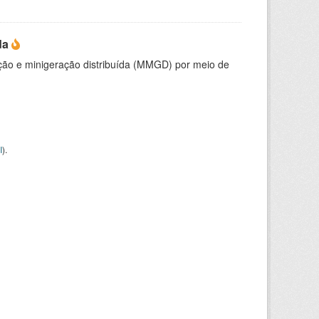
da
ção e minigeração distribuída (MMGD) por meio de
I
).