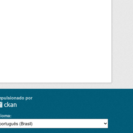
mpulsionado por
dioma