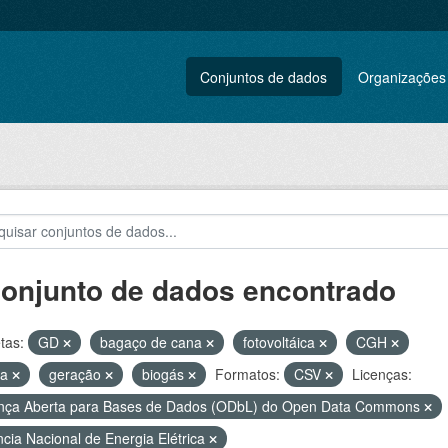
Conjuntos de dados
Organizações
conjunto de dados encontrado
tas:
GD
bagaço de cana
fotovoltáica
CGH
ca
geração
biogás
Formatos:
CSV
Licenças:
nça Aberta para Bases de Dados (ODbL) do Open Data Commons
cia Nacional de Energia Elétrica