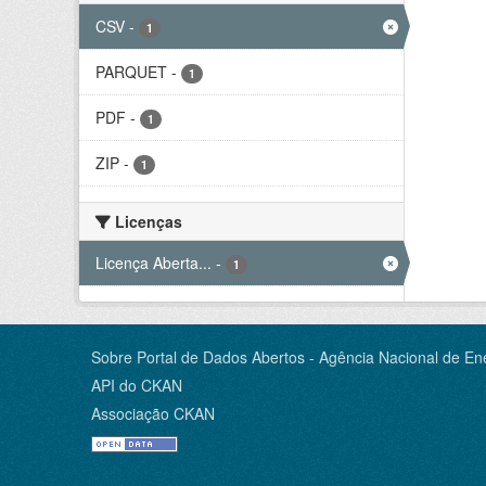
CSV
-
1
PARQUET
-
1
PDF
-
1
ZIP
-
1
Licenças
Licença Aberta...
-
1
Sobre Portal de Dados Abertos - Agência Nacional de Ene
API do CKAN
Associação CKAN