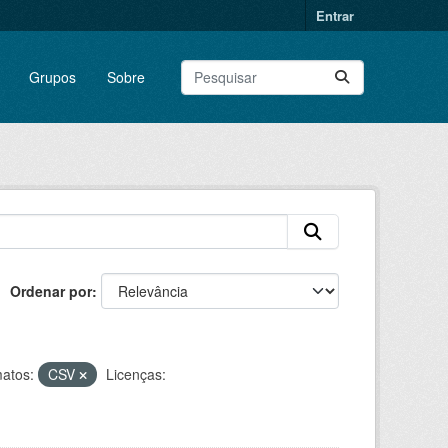
Entrar
Grupos
Sobre
Ordenar por
atos:
CSV
Licenças: