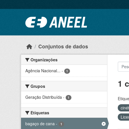
Ir para o conteúdo principal
Conjuntos de dados
Organizações
Agência Nacional...
-
1
1 
Grupos
Geração Distribuída
-
1
Etique
ciné
Etiquetas
Lice
bagaço de cana
-
1