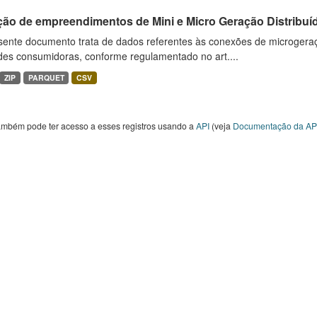
ção de empreendimentos de Mini e Micro Geração Distribuí
sente documento trata de dados referentes às conexões de microgera
des consumidoras, conforme regulamentado no art....
ZIP
PARQUET
CSV
ambém pode ter acesso a esses registros usando a
API
(veja
Documentação da AP