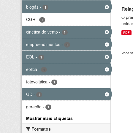
biogás
-
1
Rela
O pre
CGH
-
1
unida
cinética do vento
-
1
PDF
empreendimentos
-
1
Você t
EOL
-
1
eólica
-
1
fotovoltáica
-
1
GD
-
1
geração
-
1
Mostrar mais Etiquetas
Formatos