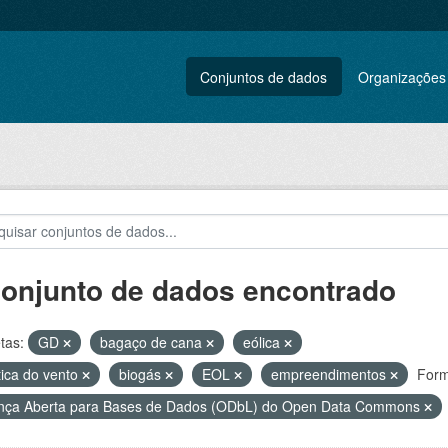
Conjuntos de dados
Organizações
conjunto de dados encontrado
tas:
GD
bagaço de cana
eólica
tica do vento
biogás
EOL
empreendimentos
Form
nça Aberta para Bases de Dados (ODbL) do Open Data Commons