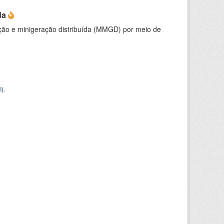
da
ção e minigeração distribuída (MMGD) por meio de
I
).