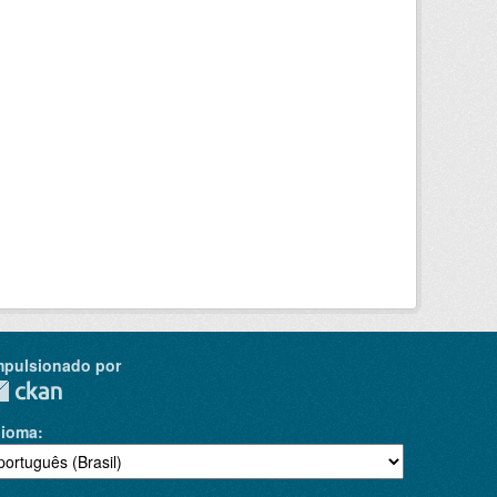
mpulsionado por
dioma