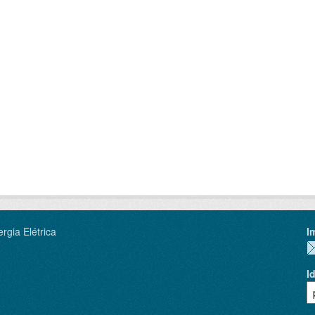
rgia Elétrica
I
I