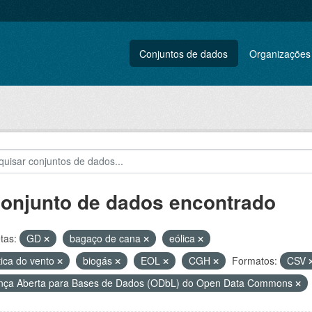
Conjuntos de dados
Organizações
conjunto de dados encontrado
tas:
GD
bagaço de cana
eólica
tica do vento
biogás
EOL
CGH
Formatos:
CSV
nça Aberta para Bases de Dados (ODbL) do Open Data Commons