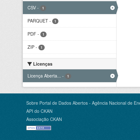
CSV
-
1
PARQUET
-
1
PDF
-
1
ZIP
-
1
Licenças
Licença Aberta...
-
1
Sobre Portal de Dados Abertos - Agência Nacional de Ene
API do CKAN
Associação CKAN