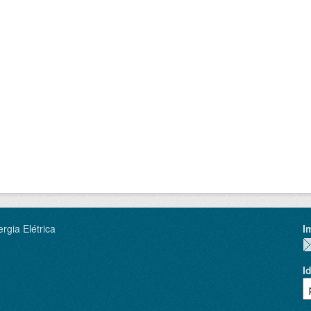
rgia Elétrica
I
I