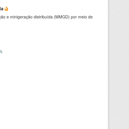
da
ção e minigeração distribuída (MMGD) por meio de
I
).