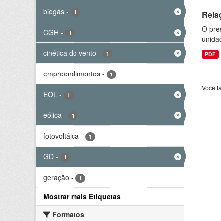
biogás
-
1
Rela
O pre
CGH
-
1
unida
cinética do vento
-
1
PDF
empreendimentos
-
1
Você t
EOL
-
1
eólica
-
1
fotovoltáica
-
1
GD
-
1
geração
-
1
Mostrar mais Etiquetas
Formatos