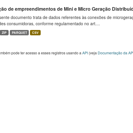
ção de empreendimentos de Mini e Micro Geração Distribuí
sente documento trata de dados referentes às conexões de microgera
des consumidoras, conforme regulamentado no art....
ZIP
PARQUET
CSV
ambém pode ter acesso a esses registros usando a
API
(veja
Documentação da AP