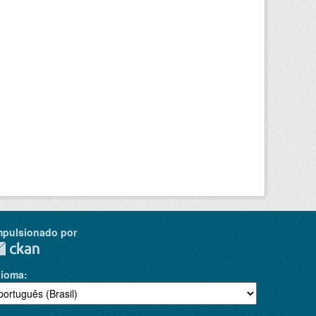
mpulsionado por
dioma