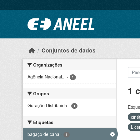
Ir para o conteúdo principal
Conjuntos de dados
Organizações
Agência Nacional...
-
1
1 
Grupos
Geração Distribuída
-
1
Etique
ciné
Etiquetas
Lice
bagaço de cana
-
1