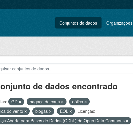
Conjuntos de dados
Organizações
conjunto de dados encontrado
tas:
GD
bagaço de cana
eólica
tica do vento
biogás
EOL
Licenças:
nça Aberta para Bases de Dados (ODbL) do Open Data Commons