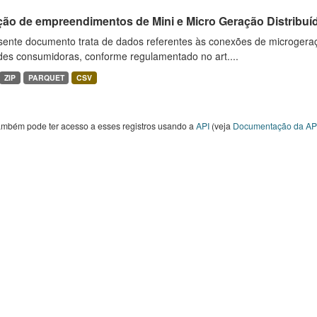
ção de empreendimentos de Mini e Micro Geração Distribuí
sente documento trata de dados referentes às conexões de microgera
des consumidoras, conforme regulamentado no art....
ZIP
PARQUET
CSV
ambém pode ter acesso a esses registros usando a
API
(veja
Documentação da AP