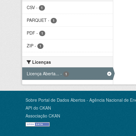
CSV
-
1
PARQUET
-
1
PDF
-
1
ZIP
-
1
Licenças
Licença Aberta...
-
1
Sobre Portal de Dados Abertos - Agência Nacional de Ene
API do CKAN
Associação CKAN