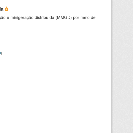
da
ção e minigeração distribuída (MMGD) por meio de
I
).