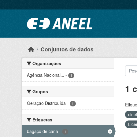
Ir para o conteúdo principal
Conjuntos de dados
Organizações
Agência Nacional...
-
1
1 
Grupos
Geração Distribuída
-
1
Etique
ciné
Etiquetas
Lice
bagaço de cana
-
1