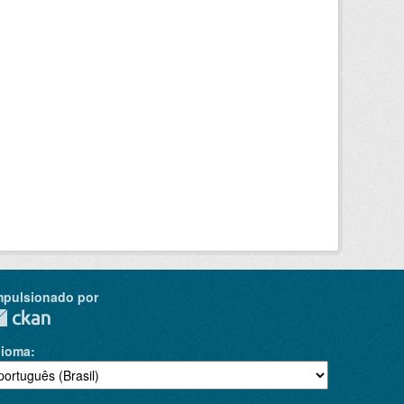
mpulsionado por
dioma