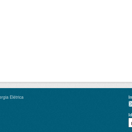
rgia Elétrica
I
I