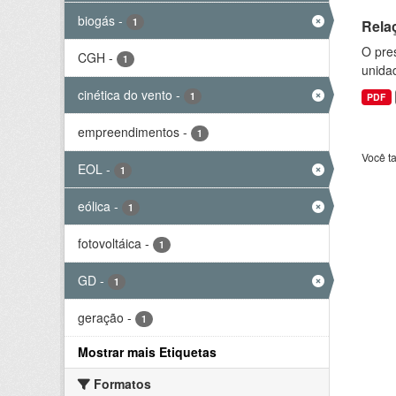
biogás
-
1
Rela
O pre
CGH
-
1
unida
cinética do vento
-
1
PDF
empreendimentos
-
1
Você t
EOL
-
1
eólica
-
1
fotovoltáica
-
1
GD
-
1
geração
-
1
Mostrar mais Etiquetas
Formatos