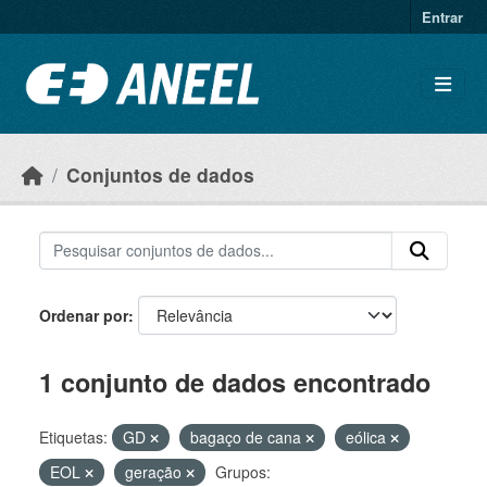
Ir para o conteúdo principal
Entrar
Conjuntos de dados
Ordenar por
1 conjunto de dados encontrado
Etiquetas:
GD
bagaço de cana
eólica
EOL
geração
Grupos: