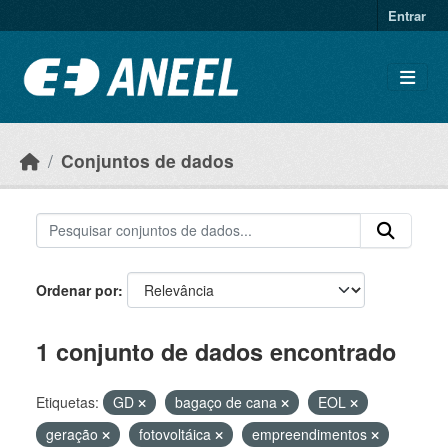
Ir para o conteúdo principal
Entrar
Conjuntos de dados
Ordenar por
1 conjunto de dados encontrado
Etiquetas:
GD
bagaço de cana
EOL
geração
fotovoltáica
empreendimentos