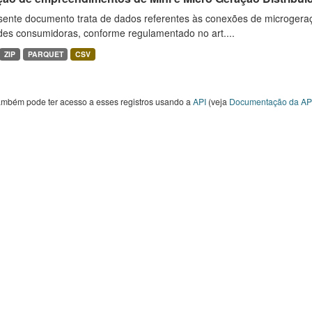
sente documento trata de dados referentes às conexões de microgera
des consumidoras, conforme regulamentado no art....
ZIP
PARQUET
CSV
ambém pode ter acesso a esses registros usando a
API
(veja
Documentação da AP