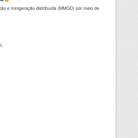
ção e minigeração distribuída (MMGD) por meio de
I
).