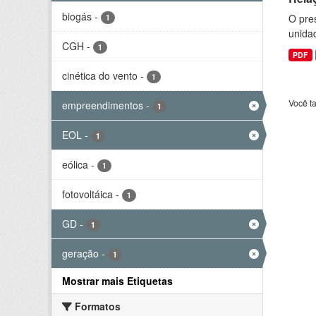
biogás
-
O pre
1
unida
CGH
-
1
PDF
cinética do vento
-
1
Você t
empreendimentos
-
1
EOL
-
1
eólica
-
1
fotovoltáica
-
1
GD
-
1
geração
-
1
Mostrar mais Etiquetas
Formatos