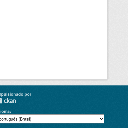
mpulsionado por
dioma