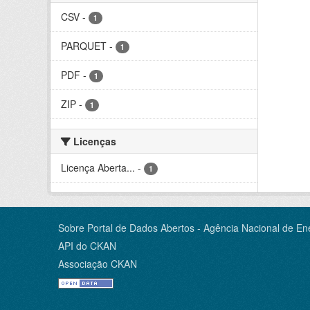
CSV
-
1
PARQUET
-
1
PDF
-
1
ZIP
-
1
Licenças
Licença Aberta...
-
1
Sobre Portal de Dados Abertos - Agência Nacional de Ene
API do CKAN
Associação CKAN