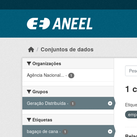
Ir para o conteúdo principal
Conjuntos de dados
Organizações
Agência Nacional...
-
1
1 
Grupos
Geração Distribuída
-
1
Etique
emp
Etiquetas
bagaço de cana
-
1
Rela