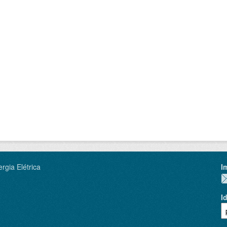
rgia Elétrica
I
I