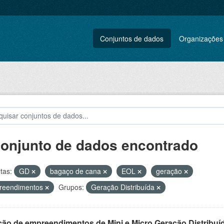
Conjuntos de dados
Organizações
conjunto de dados encontrado
tas:
GD
bagaço de cana
EOL
geração
reendimentos
Grupos:
Geração Distribuída
ção de empreendimentos de Mini e Micro Geração Distribuí