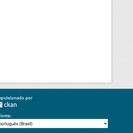
mpulsionado por
dioma