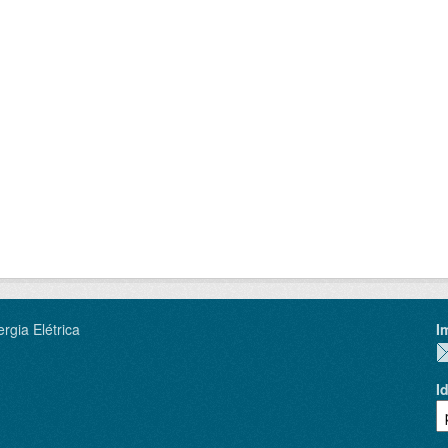
rgia Elétrica
I
I