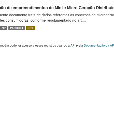
ção de empreendimentos de Mini e Micro Geração Distribuí
sente documento trata de dados referentes às conexões de microgera
des consumidoras, conforme regulamentado no art....
ZIP
PARQUET
CSV
ambém pode ter acesso a esses registros usando a
API
(veja
Documentação da AP