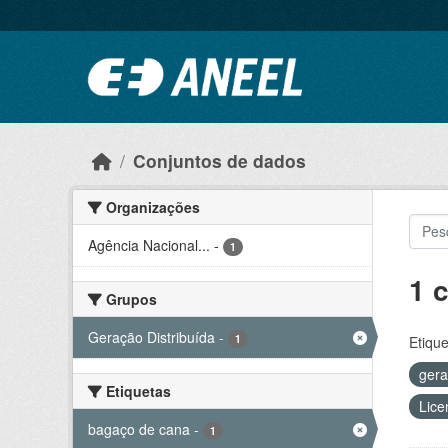
Ir para o conteúdo principal
Conjuntos de dados
Organizações
Agência Nacional...
-
1
1 
Grupos
Geração Distribuída
-
1
Etique
ger
Etiquetas
Lice
bagaço de cana
-
1