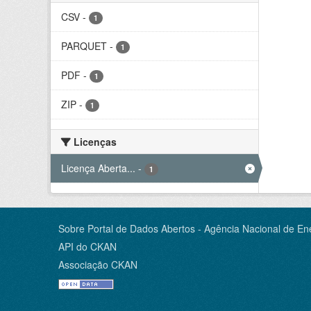
CSV
-
1
PARQUET
-
1
PDF
-
1
ZIP
-
1
Licenças
Licença Aberta...
-
1
Sobre Portal de Dados Abertos - Agência Nacional de Ene
API do CKAN
Associação CKAN