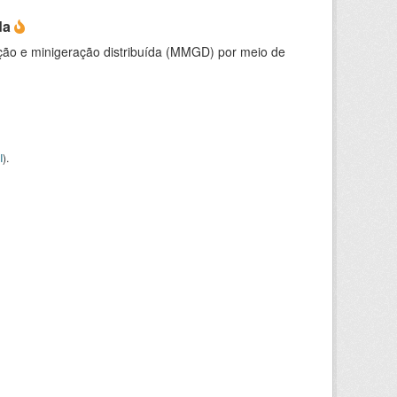
da
ção e minigeração distribuída (MMGD) por meio de
I
).