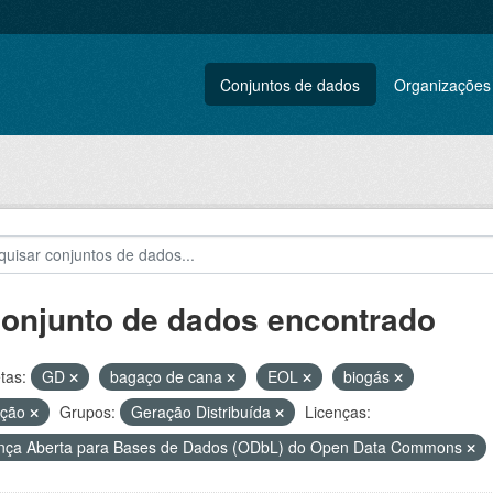
Conjuntos de dados
Organizações
conjunto de dados encontrado
tas:
GD
bagaço de cana
EOL
biogás
ação
Grupos:
Geração Distribuída
Licenças:
nça Aberta para Bases de Dados (ODbL) do Open Data Commons