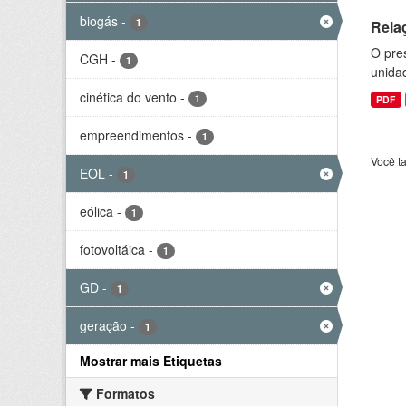
biogás
-
1
Rela
O pre
CGH
-
1
unida
cinética do vento
-
1
PDF
empreendimentos
-
1
Você t
EOL
-
1
eólica
-
1
fotovoltáica
-
1
GD
-
1
geração
-
1
Mostrar mais Etiquetas
Formatos