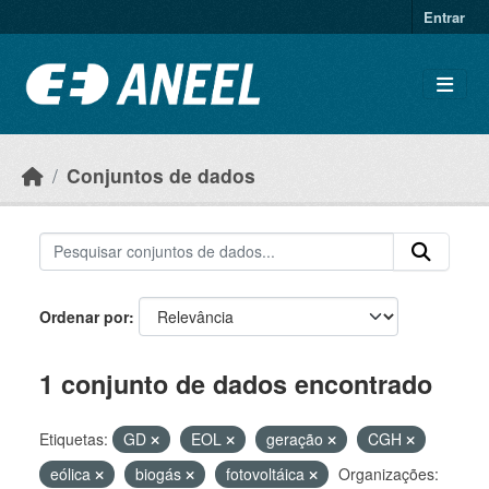
Ir para o conteúdo principal
Entrar
Conjuntos de dados
Ordenar por
1 conjunto de dados encontrado
Etiquetas:
GD
EOL
geração
CGH
eólica
biogás
fotovoltáica
Organizações: