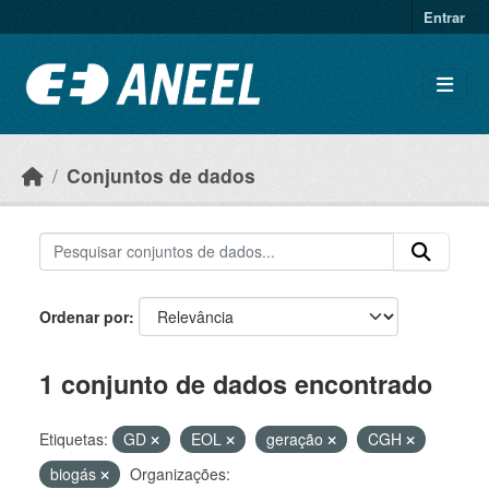
Ir para o conteúdo principal
Entrar
Conjuntos de dados
Ordenar por
1 conjunto de dados encontrado
Etiquetas:
GD
EOL
geração
CGH
biogás
Organizações: