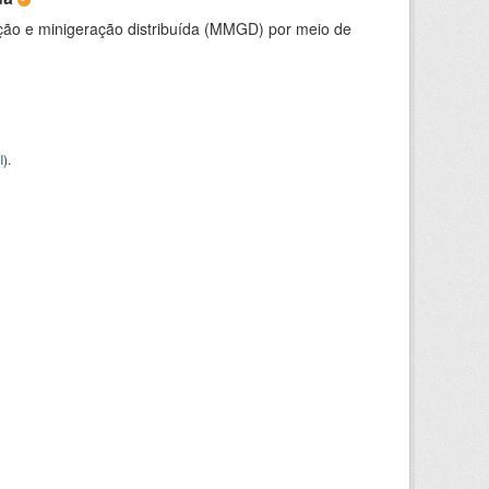
ção e minigeração distribuída (MMGD) por meio de
I
).