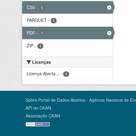
CSV
-
1
PARQUET
-
1
PDF
-
1
ZIP
-
1
Licenças
Licença Aberta...
-
1
Sobre Portal de Dados Abertos - Agência Nacional de Ene
API do CKAN
Associação CKAN