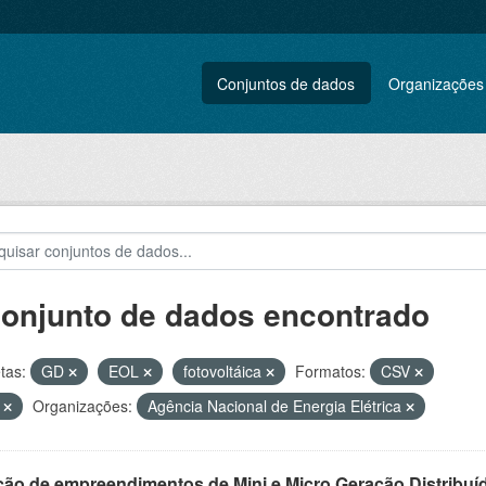
Conjuntos de dados
Organizações
conjunto de dados encontrado
tas:
GD
EOL
fotovoltáica
Formatos:
CSV
F
Organizações:
Agência Nacional de Energia Elétrica
ção de empreendimentos de Mini e Micro Geração Distribuí