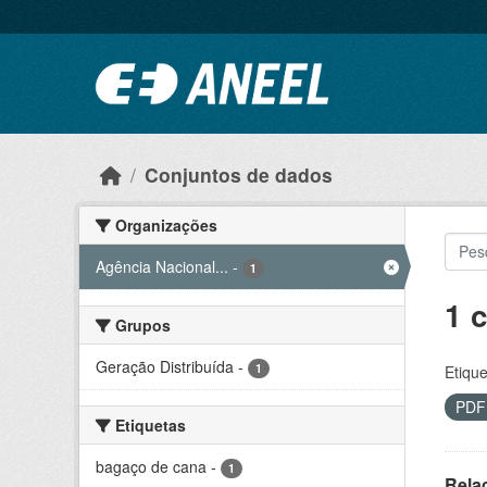
Ir para o conteúdo principal
Conjuntos de dados
Organizações
Agência Nacional...
-
1
1 
Grupos
Geração Distribuída
-
1
Etique
PD
Etiquetas
bagaço de cana
-
1
Rela