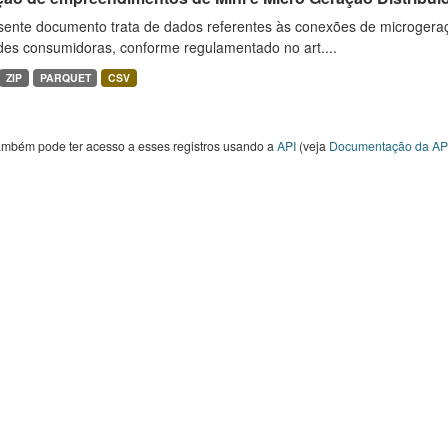
sente documento trata de dados referentes às conexões de microgera
des consumidoras, conforme regulamentado no art....
ZIP
PARQUET
CSV
ambém pode ter acesso a esses registros usando a
API
(veja
Documentação da AP