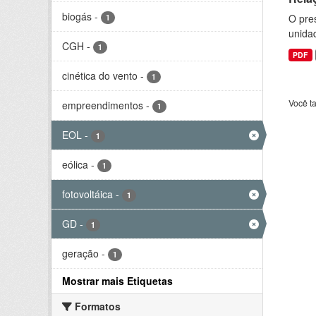
biogás
-
O pre
1
unida
CGH
-
1
PDF
cinética do vento
-
1
Você t
empreendimentos
-
1
EOL
-
1
eólica
-
1
fotovoltáica
-
1
GD
-
1
geração
-
1
Mostrar mais Etiquetas
Formatos