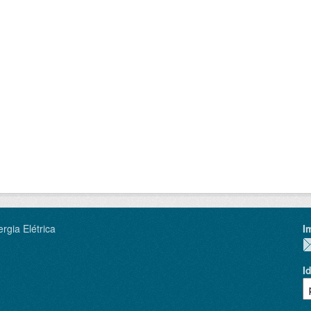
rgia Elétrica
I
I