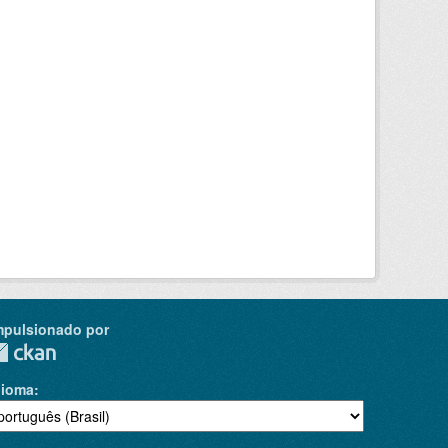
mpulsionado por
dioma