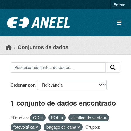
Ir para o conteúdo principal
Entrar
Conjuntos de dados
Ordenar por
1 conjunto de dados encontrado
Etiquetas:
GD
EOL
cinética do vento
fotovoltáica
bagaço de cana
Grupos: