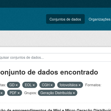
Conjuntos de dados
Organizações
conjunto de dados encontrado
tas:
GD
EOL
CGH
fotovoltáica
Formatos:
V
PDF
Grupos:
Geração Distribuída
ção de empreendimentos de Mini e Micro Geração Distribuí