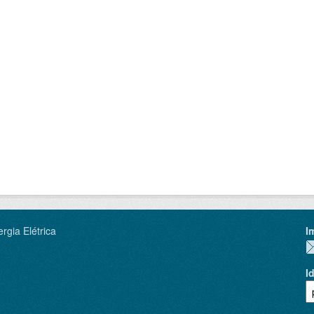
rgia Elétrica
I
I