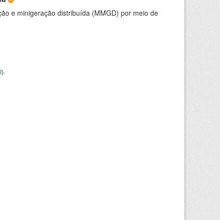
ção e minigeração distribuída (MMGD) por meio de
I
).