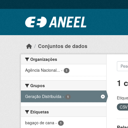
Ir para o conteúdo principal
Conjuntos de dados
Organizações
Agência Nacional...
-
1
1 
Grupos
Geração Distribuída
-
1
Etique
CS
Etiquetas
bagaço de cana
-
1
Rela