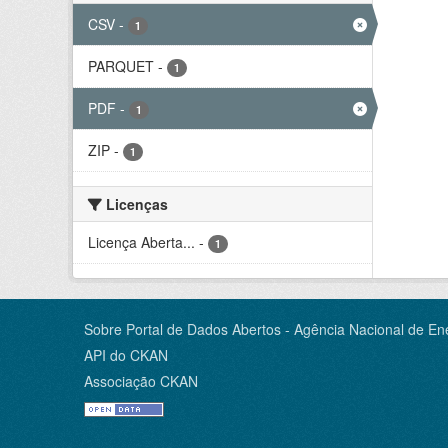
CSV
-
1
PARQUET
-
1
PDF
-
1
ZIP
-
1
Licenças
Licença Aberta...
-
1
Sobre Portal de Dados Abertos - Agência Nacional de Ene
API do CKAN
Associação CKAN