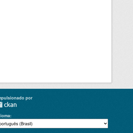
mpulsionado por
dioma