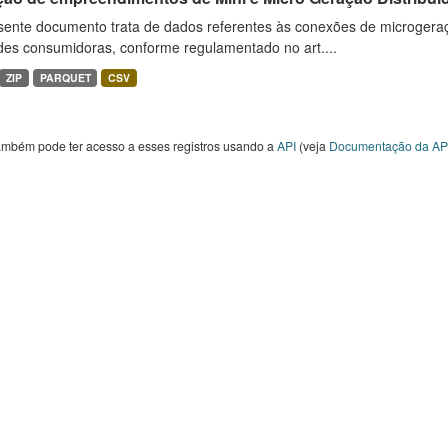
sente documento trata de dados referentes às conexões de microgera
des consumidoras, conforme regulamentado no art....
ZIP
PARQUET
CSV
ambém pode ter acesso a esses registros usando a
API
(veja
Documentação da AP