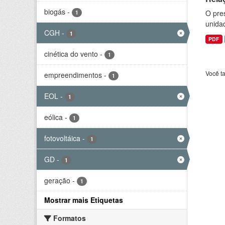
biogás
-
O pre
1
unida
CGH
-
1
PDF
cinética do vento
-
1
Você t
empreendimentos
-
1
EOL
-
1
eólica
-
1
fotovoltáica
-
1
GD
-
1
geração
-
1
Mostrar mais Etiquetas
Formatos