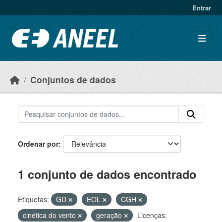
Ir para o conteúdo principal
Entrar
Conjuntos de dados
Ordenar por
1 conjunto de dados encontrado
Etiquetas:
GD
EOL
CGH
cinética do vento
geração
Licenças: