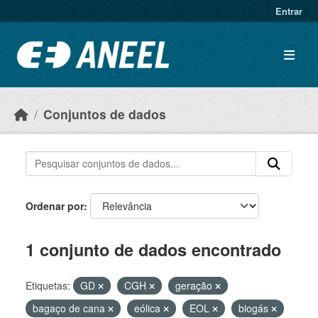
Ir para o conteúdo principal
Entrar
Conjuntos de dados
Ordenar por
1 conjunto de dados encontrado
Etiquetas:
GD
CGH
geração
bagaço de cana
eólica
EOL
biogás