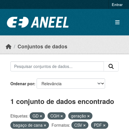
Ir para o conteúdo principal
Entrar
Conjuntos de dados
Ordenar por
1 conjunto de dados encontrado
Etiquetas:
GD
CGH
geração
bagaço de cana
Formatos:
CSV
PDF