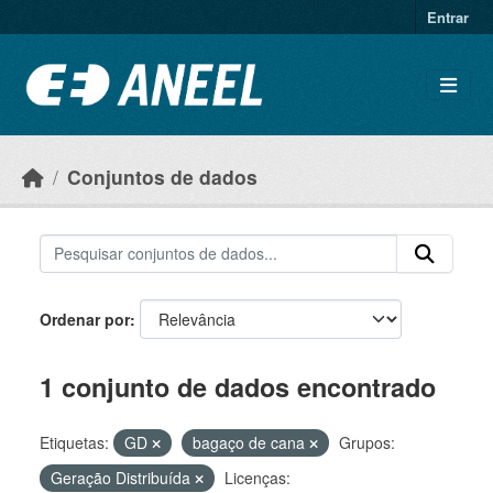
Ir para o conteúdo principal
Entrar
Conjuntos de dados
Ordenar por
1 conjunto de dados encontrado
Etiquetas:
GD
bagaço de cana
Grupos:
Geração Distribuída
Licenças: