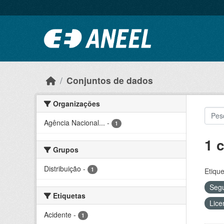
Ir para o conteúdo principal
Conjuntos de dados
Organizações
Agência Nacional...
-
1
1 
Grupos
Distribuição
-
1
Etique
Segu
Etiquetas
Lice
Acidente
-
1