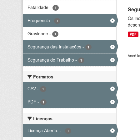
Fatalidade
-
1
Segu
Os ind
Frequência
-
1
desenv
Gravidade
-
1
PDF
Segurança das Instalações
-
1
Você t
Segurança do Trabalho
-
1
Formatos
CSV
-
1
PDF
-
1
Licenças
Licença Aberta...
-
1