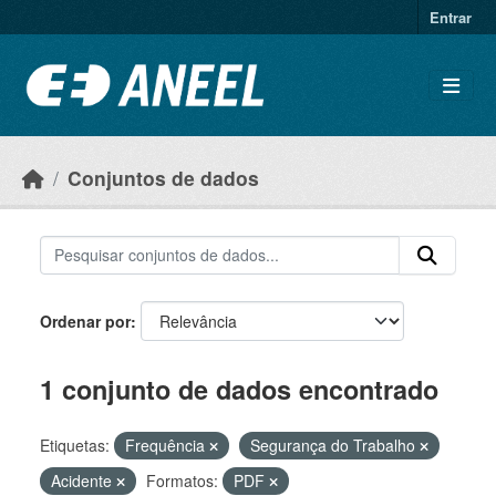
Ir para o conteúdo principal
Entrar
Conjuntos de dados
Ordenar por
1 conjunto de dados encontrado
Etiquetas:
Frequência
Segurança do Trabalho
Acidente
Formatos:
PDF