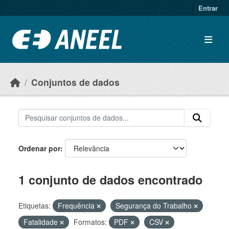
Ir para o conteúdo principal
Entrar
Conjuntos de dados
Ordenar por
1 conjunto de dados encontrado
Etiquetas:
Frequência
Segurança do Trabalho
Fatalidade
Formatos:
PDF
CSV