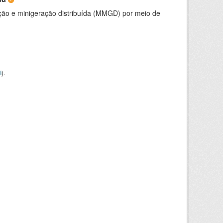
ção e minigeração distribuída (MMGD) por meio de
I
).