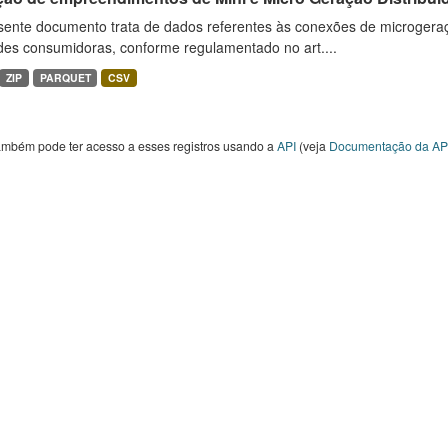
sente documento trata de dados referentes às conexões de microgera
des consumidoras, conforme regulamentado no art....
ZIP
PARQUET
CSV
ambém pode ter acesso a esses registros usando a
API
(veja
Documentação da AP