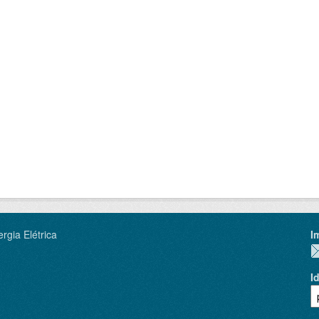
rgia Elétrica
I
I