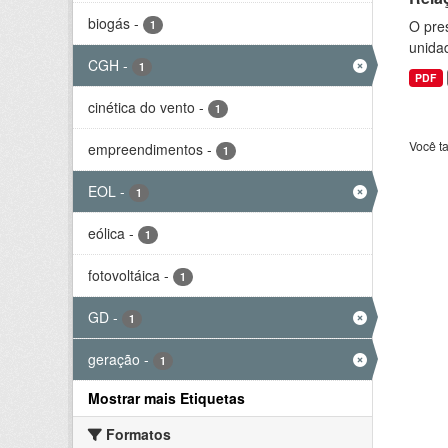
biogás
-
O pre
1
unida
CGH
-
1
PDF
cinética do vento
-
1
Você t
empreendimentos
-
1
EOL
-
1
eólica
-
1
fotovoltáica
-
1
GD
-
1
geração
-
1
Mostrar mais Etiquetas
Formatos