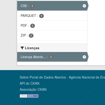
CSV
-
1
PARQUET
-
1
PDF
-
1
ZIP
-
1
Licenças
Licença Aberta...
-
1
Sobre Portal de Dados Abertos - Agência Nacional de Ene
API do CKAN
Associação CKAN