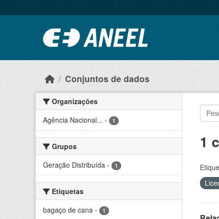
Ir para o conteúdo principal
Conjuntos de dados
Organizações
Agência Nacional...
-
1
1 
Grupos
Geração Distribuída
-
1
Etique
Lice
Etiquetas
bagaço de cana
-
1
Rela