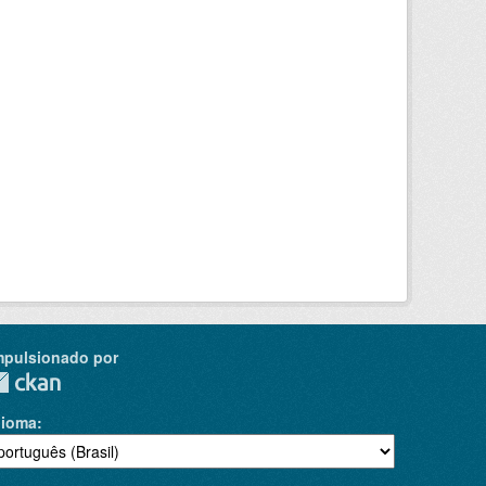
mpulsionado por
dioma