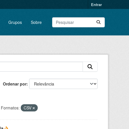
Entrar
Grupos
Sobre
Ordenar por
Formatos:
CSV
da