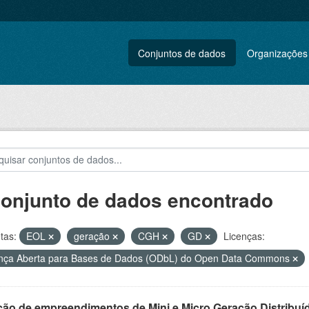
Conjuntos de dados
Organizações
conjunto de dados encontrado
tas:
EOL
geração
CGH
GD
Licenças:
nça Aberta para Bases de Dados (ODbL) do Open Data Commons
ção de empreendimentos de Mini e Micro Geração Distribuí