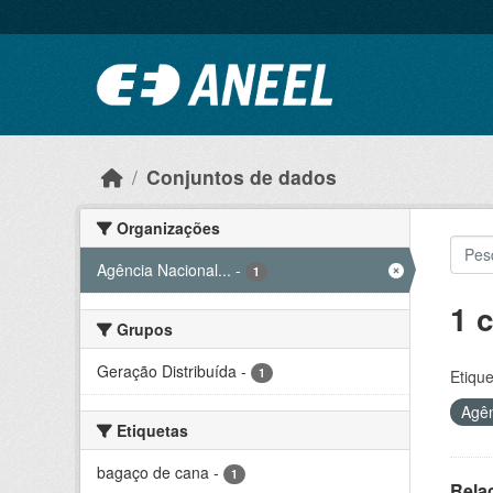
Ir para o conteúdo principal
Conjuntos de dados
Organizações
Agência Nacional...
-
1
1 
Grupos
Geração Distribuída
-
1
Etique
Agên
Etiquetas
bagaço de cana
-
1
Rela