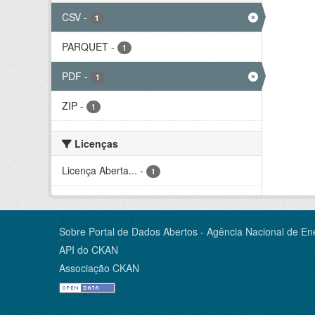
CSV
-
1
PARQUET
-
1
PDF
-
1
ZIP
-
1
Licenças
Licença Aberta...
-
1
Sobre Portal de Dados Abertos - Agência Nacional de Ene
API do CKAN
Associação CKAN