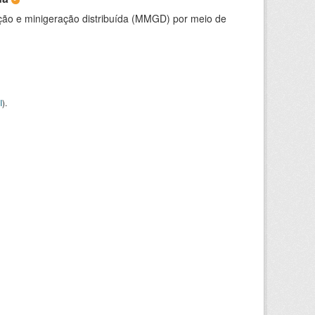
ção e minigeração distribuída (MMGD) por meio de
I
).