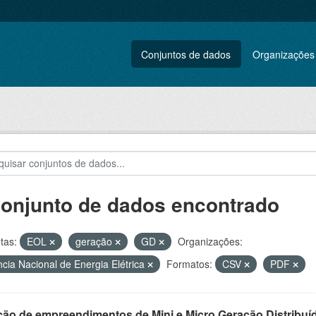
Conjuntos de dados
Organizações
conjunto de dados encontrado
tas:
EOL
geração
GD
Organizações:
cia Nacional de Energia Elétrica
Formatos:
CSV
PDF
ção de empreendimentos de Mini e Micro Geração Distribuí