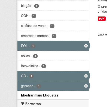
biogás
-
O pre
1
unida
CGH
-
1
PDF
cinética do vento
-
1
Você t
empreendimentos
-
1
EOL
-
1
eólica
-
1
fotovoltáica
-
1
GD
-
1
geração
-
1
Mostrar mais Etiquetas
Formatos