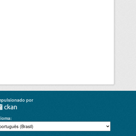
mpulsionado por
dioma