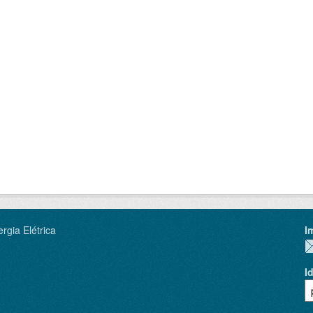
rgia Elétrica
I
I