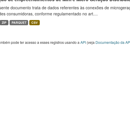
sente documento trata de dados referentes às conexões de microgera
des consumidoras, conforme regulamentado no art....
ZIP
PARQUET
CSV
ambém pode ter acesso a esses registros usando a
API
(veja
Documentação da AP